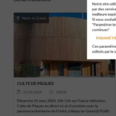
Notre site uti
par des servic
meilleure expé
Noisy le Grand
Si vous souhai
"Paramétrer le
continuer".
PARAMÉTRE
Ces paramètres
utilisés par le 
CULTE DE PÂQUES
31/03/2024
10h00
Dimanche 31 mars 2024, 10h-11h sur France télévision,
Culte de Pâques en direct et en Eurovision avec la
paroisse luthérienne de l'Unité, à Noisy-le-Grand (EPUdF)