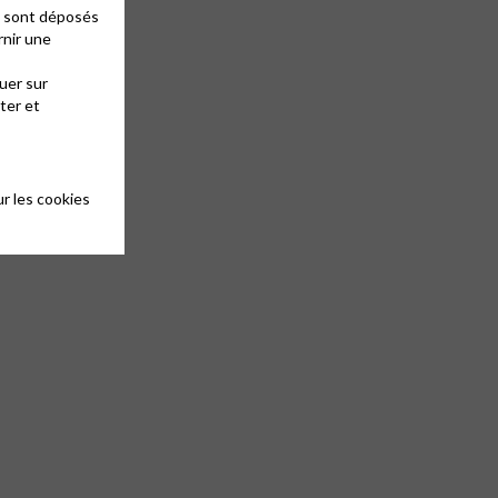
es sont déposés
rnir une
uer sur
ter et
r les cookies