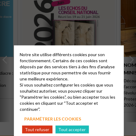
Notre site utilise différents cookies pour son
fonctionnement. Certains de ces cookies sont
ÉCHOS DU CONSEIL NATIONAL –
NOMI
déposés par des services tiers à des fins d'analyse
JUIN 2026
MINIS
statistique pour nous permettre de vous fournir
diacre :
une meilleure expérience.
,
Réuni du 19 au 21 juin 2026, voici les points
Découv
Si vous souhaitez configurer les cookies que vous
ion
essentiels à retenir pour ce dernier Conseil
l'acc
souhaitez autoriser, vous pouvez cliquer sur
National.
l'évolu
"Paramétrer les cookies", ou bien accepter tous les
Protes
cookies en cliquant sur "Tout accepter et
2026-
continuer".
PARAMÉTRER LES COOKIES
Tout refuser
Tout accepter